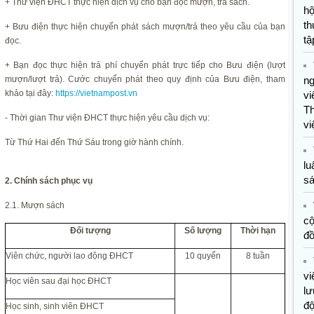
+ Thư viện ĐHCT thực hiện dịch vụ cho bạn đọc mượn, trả sách.
hộ
th
+ Bưu điện thực hiện chuyển phát sách mượn/trả theo yêu cầu của bạn
tậ
đọc.
+ Bạn đọc thực hiện trả phí chuyển phát trực tiếp cho Bưu điện (lượt
mượn/lượt trả). Cước chuyển phát theo quy định của Bưu điện, tham
n
khảo tại đây:
https://vietnampost.vn
vi
T
- Thời gian Thư viện ĐHCT thực hiện yêu cầu dịch vụ:
vi
Từ Thứ Hai đến Thứ Sáu trong giờ hành chính.
lu
s
2. Chính sách phục vụ
2.1. Mượn sách
c
Đối tượng
Số lượng
Thời hạn
đ
Viên chức, người lao động ĐHCT
10 quyển
8 tuần
vi
Học viên sau đại học ĐHCT
lư
đ
Học sinh, sinh viên ĐHCT