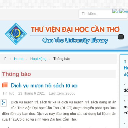
Tìm
kiếm
Home
Hoạt động
Thông báo
H
Thông báo
đ
Dịch vụ mượn trả sách từ xa
đ
Tin Tức
23 Tháng 6 2021
Lượt xem: 28666
Dịch vụ mượn trả sách từ xa là dịch vụ mượn, trả sách dạng in ấn
m
của Thư viện Đại học Cần Thơ (ĐHCT) được chuyển phát qua Bưu
c
điện đến tay bạn đọc. Dịch vụ này đáp ứng nhu cầu sử dụng tài liệu in ấn
của Thầy/Cô giáo và sinh viên Đại học Cần Thơ.