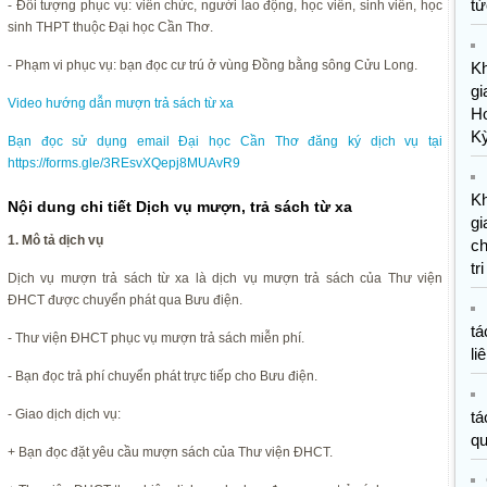
tứ
- Đối tượng phục vụ: viên chức, người lao động, học viên, sinh viên, học
sinh THPT thuộc Đại học Cần Thơ.
- Phạm vi phục vụ: bạn đọc cư trú ở vùng Đồng bằng sông Cửu Long.
K
gi
Video hướng dẫn mượn trả sách từ xa
H
K
Bạn đọc sử dụng email Đại học Cần Thơ đăng ký dịch vụ tại
https://forms.gle/3REsvXQepj8MUAvR9
K
Nội dung chi tiết Dịch vụ mượn, trả sách từ xa
gi
1. Mô tả dịch vụ
ch
tr
Dịch vụ mượn trả sách từ xa là dịch vụ mượn trả sách của Thư viện
ĐHCT được chuyển phát qua Bưu điện.
tá
- Thư viện ĐHCT phục vụ mượn trả sách miễn phí.
li
- Bạn đọc trả phí chuyển phát trực tiếp cho Bưu điện.
- Giao dịch dịch vụ:
tá
qu
+ Bạn đọc đặt yêu cầu mượn sách của Thư viện ĐHCT.