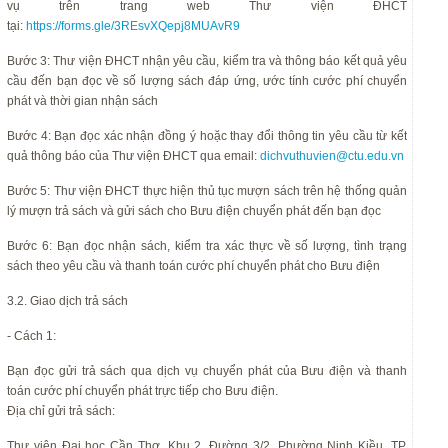
vụ trên trang web Thư viện ĐHCT
tại:
https://forms.gle/3REsvXQepj8MUAvR9
Bước 3: Thư viện ĐHCT nhận yêu cầu, kiểm tra và thông báo kết quả yêu
cầu đến bạn đọc về số lượng sách đáp ứng, ước tính cước phí chuyển
phát và thời gian nhận sách
Bước 4: Bạn đọc xác nhận đồng ý hoặc thay đổi thông tin yêu cầu từ kết
quả thông báo của Thư viện ĐHCT qua email:
dichvuthuvien@ctu.edu.vn
Bước 5: Thư viện ĐHCT thực hiện thủ tục mượn sách trên hệ thống quản
lý mượn trả sách và gửi sách cho Bưu điện chuyển phát đến bạn đọc
Bước 6: Bạn đọc nhận sách, kiểm tra xác thực về số lượng, tình trạng
sách theo yêu cầu và thanh toán cước phí chuyển phát cho Bưu điện
3.2. Giao dịch trả sách
- Cách 1:
Bạn đọc gửi trả sách qua dịch vụ chuyển phát của Bưu điện và thanh
toán cước phí chuyển phát trực tiếp cho Bưu điện.
Địa chỉ gửi trả sách:
Thư viện Đại học Cần Thơ, Khu 2, Đường 3/2, Phường Ninh Kiều, TP.