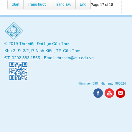
Start
Trang trước
Trang sau
End
Page 17 of 18
© 2019
Thư viện
Đại học Cần Thơ
Khu 2, Đ. 3/2, P. Ninh Kiều, TP. Cần Thơ
ĐT: 0292 383 1565 - Email: thuvien@ctu.edu.vn
Hôm nay: 890
|
Năm nay: 960324