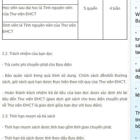
Học viên sau đại học là Tình nguyện viên
5 quyển
4 tuần
W
của Thư viện ĐHCT
B
Sinh viên là Tình nguyện viên của Thư viện
ĐHCT
t
s
tạ
2.2. Trách nhiệm của bạn đọc
- Trả cước phí chuyển phát cho Bưu điện.
sá
- Bảo quản sách trong quá trình sử dụng. Chính sách đền/bồi thường
đ
sách, giữ sách quá hạn được thực hiện theo nội quy của Thư viện ĐHCT.
- Hoàn thành trách nhiệm trả tài liệu của bạn đọc được xác định khi tài
li
liệu đến Thư viện ĐHCT (giao dịch gửi sách cho bưu điện chuyển phát
về Thư viện ĐHCT là giao dịch giữa bạn đọc với bưu điện).
T
2.3. Thời hạn mượn và trả sách
ti
b
- Thời hạn mượn sách được tính bao gồm thời gian chuyển phát.
- Thời hạn trả sách được tính theo dấu Bưu điện.