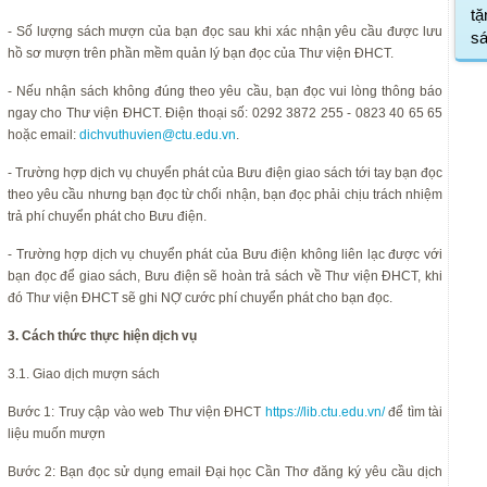
tặ
- Số lượng sách mượn của bạn đọc sau khi xác nhận yêu cầu được lưu
s
hồ sơ mượn trên phần mềm quản lý bạn đọc của Thư viện ĐHCT.
- Nếu nhận sách không đúng theo yêu cầu, bạn đọc vui lòng thông báo
ngay cho Thư viện ĐHCT. Điện thoại số: 0292 3872 255 - 0823 40 65 65
hoặc email:
dichvuthuvien@ctu.edu.vn
.
- Trường hợp dịch vụ chuyển phát của Bưu điện giao sách tới tay bạn đọc
theo yêu cầu nhưng bạn đọc từ chối nhận, bạn đọc phải chịu trách nhiệm
trả phí chuyển phát cho Bưu điện.
- Trường hợp dịch vụ chuyển phát của Bưu điện không liên lạc được với
bạn đọc để giao sách, Bưu điện sẽ hoàn trả sách về Thư viện ĐHCT, khi
đó Thư viện ĐHCT sẽ ghi NỢ cước phí chuyển phát cho bạn đọc.
3. Cách thức thực hiện dịch vụ
3.1. Giao dịch mượn sách
Bước 1: Truy cập vào web Thư viện ĐHCT
https://lib.ctu.edu.vn/
để tìm tài
liệu muốn mượn
Bước 2: Bạn đọc sử dụng email Đại học Cần Thơ đăng ký yêu cầu dịch