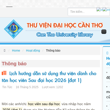
Tìm
kiếm
Home
Hoạt động
Thông báo
H
Thông báo
đ
Lịch hướng dẫn sử dụng thư viện dành cho
đ
tân học viên Sau đại học 2026 (đợt 1)
Tin Tức
16 Tháng 5 2025
Lượt xem: 1202
m
c
Mời các anh/chị
học viên sau đại học
vừa nhập học năm
2026 (đợt 1)
tham gia lớp Hướng dẫn Kỹ năng thông tin do