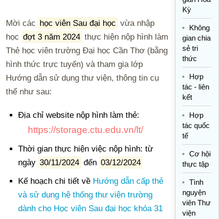
Kỳ
Mời các
học viên Sau đại học
vừa nhập
Không
học
đợt 3 năm 2024
thực hiện nộp hình làm
gian chia
sẻ tri
Thẻ học viên trường Đại học Cần Thơ (bằng
thức
hình thức trực tuyến) và tham gia lớp
Hợp
Hướng dẫn sử dụng thư viện, thông tin cụ
tác - liên
thể như sau:
kết
Địa chỉ website nộp hình làm thẻ:
Hợp
tác quốc
https://storage.ctu.edu.vn/lt/
tế
Thời gian thực hiện việc nộp hình: từ
Cơ hội
ngày
30/11/2024
đến
03/12/2024
thực tập
Kế hoạch chi tiết về
Hướng dẫn cấp thẻ
Tình
nguyện
và sử dụng hệ thống thư viện trường
viên Thư
dành cho Học viên Sau đại học khóa 31
viện