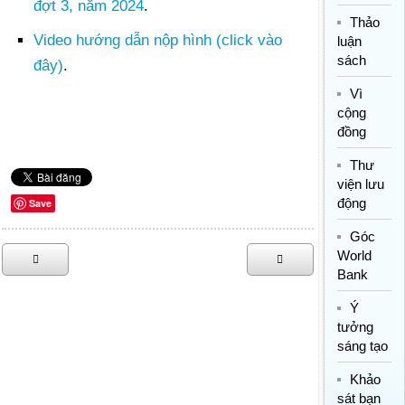
đợt 3, năm 2024
.
Thảo
Video hướng dẫn nộp hình (click vào
luận
sách
đây)
.
Vì
cộng
đồng
Thư
viện lưu
động
Save
Góc
World
Bank
Ý
tưởng
sáng tạo
Khảo
sát bạn