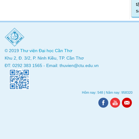
t
s
© 2019
Thư viện
Đại học Cần Thơ
Khu 2, Đ. 3/2, P. Ninh Kiều, TP. Cần Thơ
ĐT: 0292 383 1565 - Email: thuvien@ctu.edu.vn
Hôm nay: 548
|
Năm nay: 958320