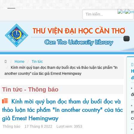
Tìm
kiếm
Home
Tin tức
Kính mời quý bạn đọc tham dự buổi đọc và thảo luận tác phẩm "In
H
another country" của tác giả Ernest Hemingway
đ
Tin tức - Thông báo
đ
Kính mời quý bạn đọc tham dự buổi đọc và
thảo luận tác phẩm "In another country" của tác
giả Ernest Hemingway
c
Thông báo
17 Tháng 8 2022
Lượt xem: 3953